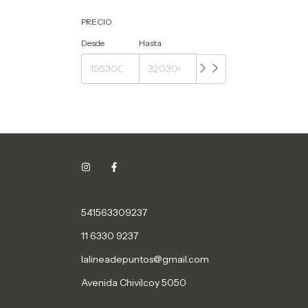
PRECIO
Desde
Hasta
541563309237
11 6330 9237
lalineadepuntos@gmail.com
Avenida Chivilcoy 5050