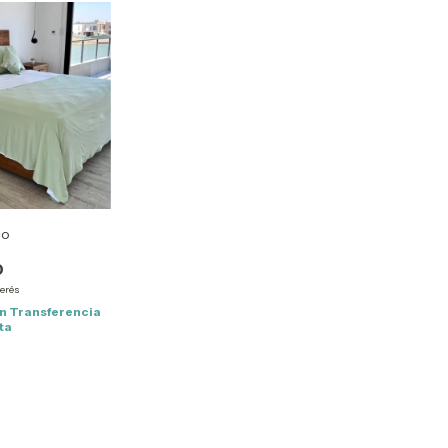
co
0
terés
n
Transferencia
ta