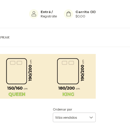
Entrá
/
Carrito
(
0
)
Registráte
$0,00
PRAR
Ordenar por