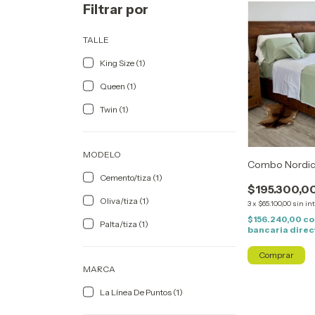
Filtrar por
TALLE
King Size (1)
Queen (1)
Twin (1)
MODELO
Combo Nordi
Cemento/tiza (1)
$195.300,0
Oliva/tiza (1)
3
x
$65.100,00
sin in
$156.240,00
co
Palta/tiza (1)
bancaria direc
Comprar
MARCA
La Línea De Puntos (1)